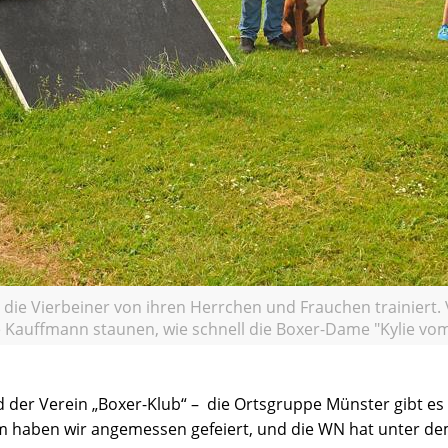
e Vierbeiner von ihren Herrchen und Frauchen trainiert. V. 
 Kauffmann staunen, wie schnell die Boxer-Dame "Kylie vom
 der Verein „Boxer-Klub“ – die Ortsgruppe Münster gibt es g
um haben wir angemessen gefeiert, und die WN hat unter de