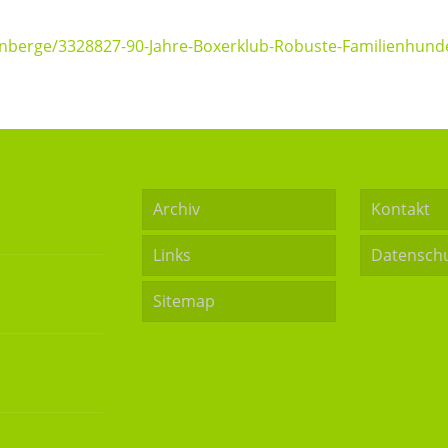
enberge/3328827-90-Jahre-Boxerklub-Robuste-Familienhund
Archiv
Kontakt
Links
Datensch
Sitemap