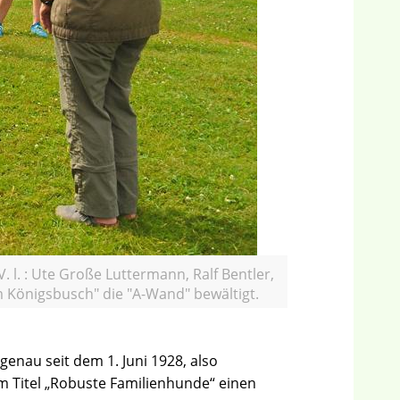
l. : Ute Große Luttermann, Ralf Bentler,
 Königsbusch" die "A-Wand" bewältigt.
enau seit dem 1. Juni 1928, also
m Titel „Robuste Familienhunde“ einen